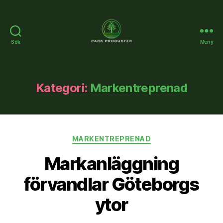
Sök
Meny
Parkprodukter.se
Kategori:
Markentreprenad
Kategorier
MARKENTREPRENAD
Markanläggning
förvandlar Göteborgs
ytor