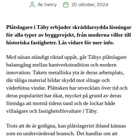
Av
henry
20 oktober, 2024
Inläggsförfattare
Inläggsdatum
Plåtslagare i Täby erbjuder skräddarsydda lösningar
för alla typer av byggprojekt, från moderna villor till
historiska fastigheter. Läs vidare för mer info.
Med näsan ständigt riktad uppåt, går Täbys plåtslagare
balansgång mellan hantverkstradition och modern
innovation. Takets metalliska yta är deras arbetsplats,
där tåliga material bildar skydd mot slitage och
väderbitna vindar. Plåttaken har utvecklats över tid och
deras popularitet har ökat, mycket på grund av deras
förmåga att motstå tidens tand och de lockar både
villaägare och fastighetsförvaltare i Täby.
Trots att de är gedigna, kan plåtslageriet ibland kännas
som en undervärderad bransch. Det handlar om att