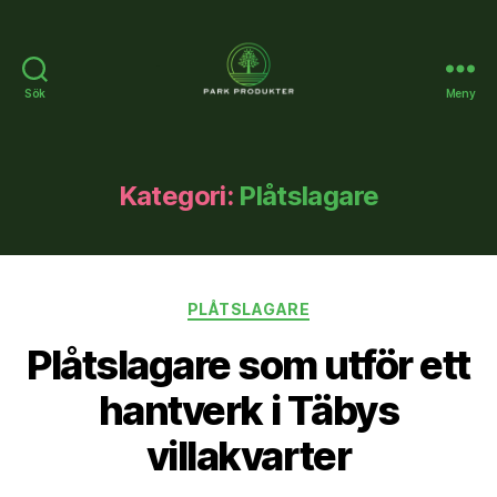
Sök
Meny
Parkprodukter.se
Kategori:
Plåtslagare
Kategorier
PLÅTSLAGARE
Plåtslagare som utför ett
hantverk i Täbys
villakvarter