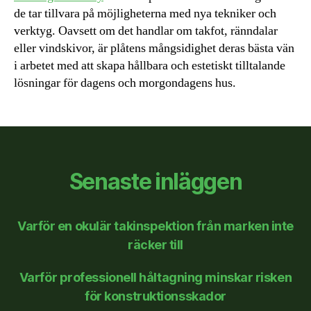
de tar tillvara på möjligheterna med nya tekniker och
verktyg. Oavsett om det handlar om takfot, ränndalar
eller vindskivor, är plåtens mångsidighet deras bästa vän
i arbetet med att skapa hållbara och estetiskt tilltalande
lösningar för dagens och morgondagens hus.
Senaste inläggen
Varför en okulär takinspektion från marken inte
räcker till
Varför professionell håltagning minskar risken
för konstruktionsskador