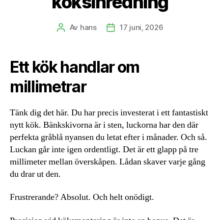
köksinredning
Av
hans
17 juni, 2026
Inläggsförfattare
Inläggsdatum
Ett kök handlar om
millimetrar
Tänk dig det här. Du har precis investerat i ett fantastiskt
nytt kök. Bänkskivorna är i sten, luckorna har den där
perfekta gråblå nyansen du letat efter i månader. Och så.
Luckan går inte igen ordentligt. Det är ett glapp på tre
millimeter mellan överskåpen. Lådan skaver varje gång
du drar ut den.
Frustrerande? Absolut. Och helt onödigt.