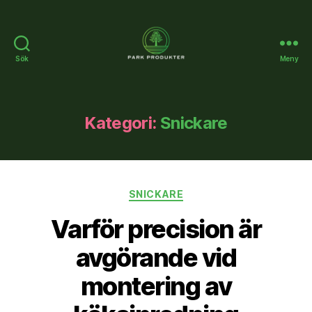
Sök
Meny
Parkprodukter.se
Kategori:
Snickare
Kategorier
SNICKARE
Varför precision är
avgörande vid
montering av