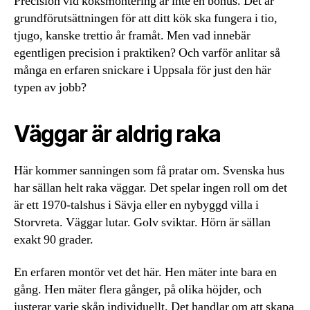
Precision vid köksmontering är inte en bonus. Det är
grundförutsättningen för att ditt kök ska fungera i tio,
tjugo, kanske trettio år framåt. Men vad innebär
egentligen precision i praktiken? Och varför anlitar så
många en erfaren snickare i Uppsala för just den här
typen av jobb?
Väggar är aldrig raka
Här kommer sanningen som få pratar om. Svenska hus
har sällan helt raka väggar. Det spelar ingen roll om det
är ett 1970-talshus i Sävja eller en nybyggd villa i
Storvreta. Väggar lutar. Golv sviktar. Hörn är sällan
exakt 90 grader.
En erfaren montör vet det här. Hen mäter inte bara en
gång. Hen mäter flera gånger, på olika höjder, och
justerar varje skåp individuellt. Det handlar om att skapa