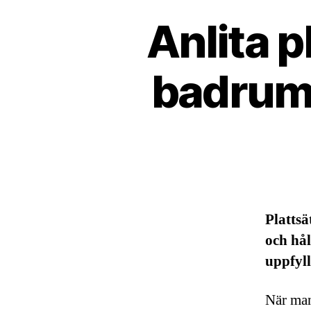
Anlita p
badrums
Plattsä
och hål
uppfyll
När man