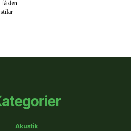
 få den
stilar
ategorier
Akustik