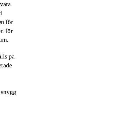
 vara
d
en för
en för
rum.
lls på
erade
h snygg