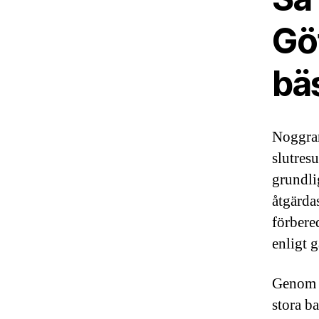
Gö
bäs
Noggran
slutresu
grundli
åtgärdas
förbered
enligt 
Genom a
stora b