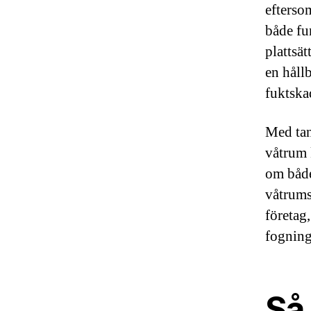
efterso
både fu
plattsä
en hållb
fuktska
Med tan
våtrum 
om både
våtrums
företag,
fogning
Så 