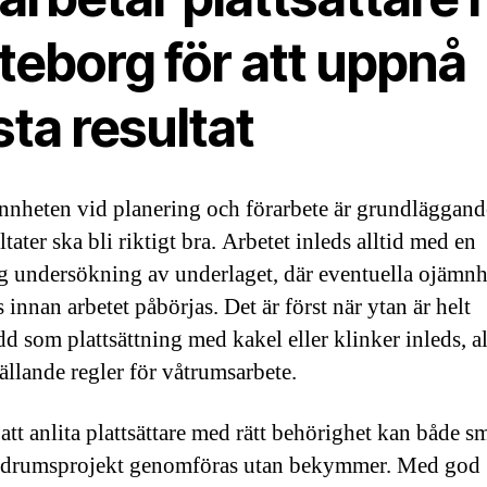
teborg för att uppnå
ta resultat
nheten vid planering och förarbete är grundläggande
ltater ska bli riktigt bra. Arbetet inleds alltid med en
g undersökning av underlaget, där eventuella ojämnh
 innan arbetet påbörjas. Det är först när ytan är helt
d som plattsättning med kakel eller klinker inleds, al
gällande regler för våtrumsarbete.
tt anlita plattsättare med rätt behörighet kan både s
adrumsprojekt genomföras utan bekymmer. Med god