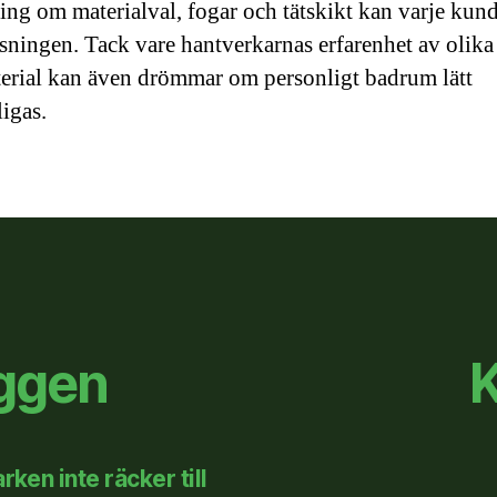
ing om materialval, fogar och tätskikt kan varje kund
ösningen. Tack vare hantverkarnas erfarenhet av olika 
erial kan även drömmar om personligt badrum lätt
ligas.
äggen
K
ken inte räcker till