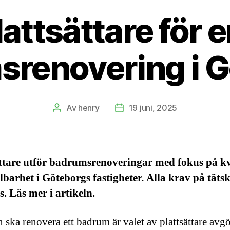
lattsättare för 
renovering i 
Av
henry
19 juni, 2025
Inläggsförfattare
Inläggsdatum
ttare utför badrumsrenoveringar med fokus på kv
lbarhet i Göteborgs fastigheter. Alla krav på tätsk
s. Läs mer i artikeln.
 ska renovera ett badrum är valet av plattsättare avg