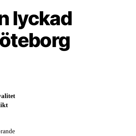
en lyckad
Göteborg
alitet
ikt
örande