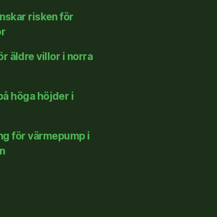
nskar risken för
or
äldre villor i norra
på höga höjder i
ing för värmepump i
n