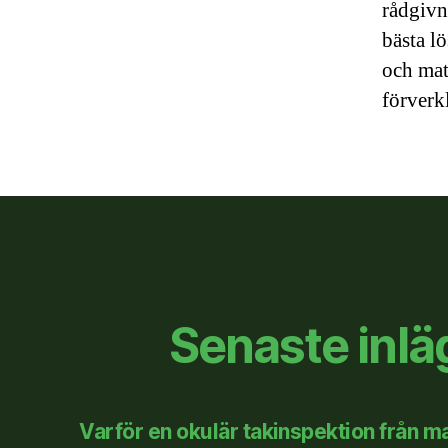
rådgivn
bästa l
och mat
förverk
Senaste inl
Varför en okulär takinspektion från mar