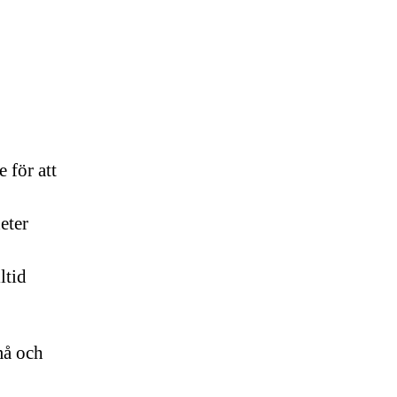
 för att
eter
ltid
må och