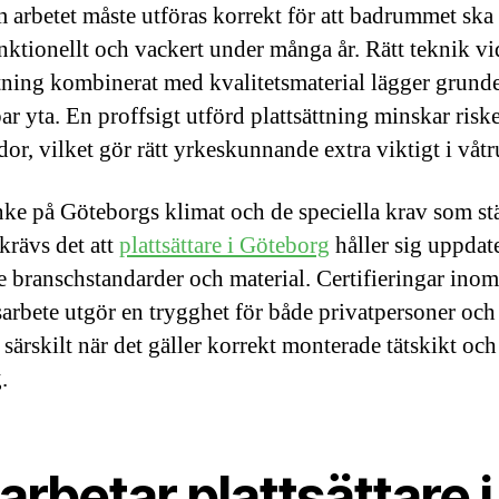
m arbetet måste utföras korrekt för att badrummet ska
nktionellt och vackert under många år. Rätt teknik vi
ttning kombinerat med kvalitetsmaterial lägger grund
ar yta. En proffsigt utförd plattsättning minskar risk
dor, vilket gör rätt yrkeskunnande extra viktigt i våt
ke på Göteborgs klimat och de speciella krav som stä
krävs det att
plattsättare i Göteborg
håller sig uppdat
 branschstandarder och material. Certifieringar inom
arbete utgör en trygghet för både privatpersoner och
 särskilt när det gäller korrekt monterade tätskikt oc
.
arbetar plattsättare i