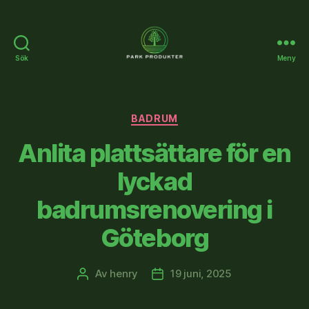
Sök
Meny
Parkprodukter.se
Kategorier
BADRUM
Anlita plattsättare för en
lyckad
badrumsrenovering i
Göteborg
Av
henry
19 juni, 2025
Inläggsförfattare
Inläggsdatum