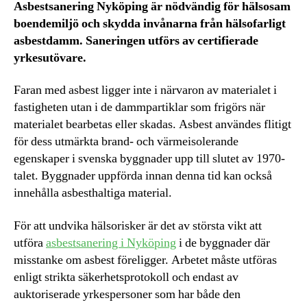
Asbestsanering Nyköping är nödvändig för hälsosam
boendemiljö och skydda invånarna från hälsofarligt
asbestdamm. Saneringen utförs av certifierade
yrkesutövare.
Faran med asbest ligger inte i närvaron av materialet i
fastigheten utan i de dammpartiklar som frigörs när
materialet bearbetas eller skadas. Asbest användes flitigt
för dess utmärkta brand- och värmeisolerande
egenskaper i svenska byggnader upp till slutet av 1970-
talet. Byggnader uppförda innan denna tid kan också
innehålla asbesthaltiga material.
För att undvika hälsorisker är det av största vikt att
utföra
asbestsanering i Nyköping
i de byggnader där
misstanke om asbest föreligger. Arbetet måste utföras
enligt strikta säkerhetsprotokoll och endast av
auktoriserade yrkespersoner som har både den