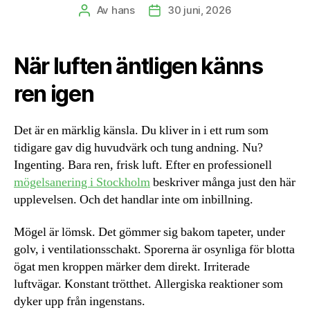
Av
hans
30 juni, 2026
Inläggsförfattare
Inläggsdatum
När luften äntligen känns
ren igen
Det är en märklig känsla. Du kliver in i ett rum som
tidigare gav dig huvudvärk och tung andning. Nu?
Ingenting. Bara ren, frisk luft. Efter en professionell
mögelsanering i Stockholm
beskriver många just den här
upplevelsen. Och det handlar inte om inbillning.
Mögel är lömsk. Det gömmer sig bakom tapeter, under
golv, i ventilationsschakt. Sporerna är osynliga för blotta
ögat men kroppen märker dem direkt. Irriterade
luftvägar. Konstant trötthet. Allergiska reaktioner som
dyker upp från ingenstans.