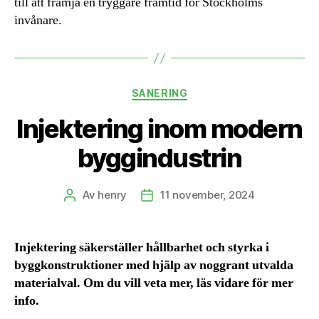
till att främja en tryggare framtid för Stockholms
invånare.
Kategorier
SANERING
Injektering inom modern
byggindustrin
Av
henry
11 november, 2024
Inläggsförfattare
Inläggsdatum
Injektering säkerställer hållbarhet och styrka i
byggkonstruktioner med hjälp av noggrant utvalda
materialval. Om du vill veta mer, läs vidare för mer
info.