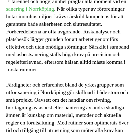
Erfarenhet och noggrannhet präglar alla moment vid en
sanering i Norrköping
. När olika typer av föroreningar
hotar inomhusmiljöer krävs särskild kompetens för att
garantera både säkerheten och slutresultatet.
Förberedelserna är ofta avgörande. Riskanalyser och
platsbesök lägger grunden för att arbetet genomförs
effektivt och utan onödiga störningar. Särskilt i samband
med asbestsanering ställs höga krav på precision och
regelefterlevnad, eftersom hälsan alltid måste komma i
första rummet.
Färdigheter och erfarenhet bland de yrkesgrupper som
utför sanering i Norrköping gör skillnad i både stora och
små projekt. Oavsett om det handlar om rivning,
borttagning av asbest eller hantering av andra skadliga
ämnen är kunskap om material, metoder och aktuella
regler en förutsättning. Med rutiner som optimerats över
tid och tillgång till utrustning som möter alla krav kan