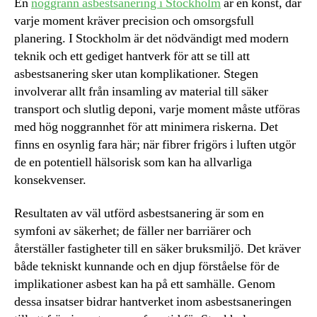
En
noggrann asbestsanering i Stockholm
är en konst, där
varje moment kräver precision och omsorgsfull
planering. I Stockholm är det nödvändigt med modern
teknik och ett gediget hantverk för att se till att
asbestsanering sker utan komplikationer. Stegen
involverar allt från insamling av material till säker
transport och slutlig deponi, varje moment måste utföras
med hög noggrannhet för att minimera riskerna. Det
finns en osynlig fara här; när fibrer frigörs i luften utgör
de en potentiell hälsorisk som kan ha allvarliga
konsekvenser.
Resultaten av väl utförd asbestsanering är som en
symfoni av säkerhet; de fäller ner barriärer och
återställer fastigheter till en säker bruksmiljö. Det kräver
både tekniskt kunnande och en djup förståelse för de
implikationer asbest kan ha på ett samhälle. Genom
dessa insatser bidrar hantverket inom asbestsaneringen