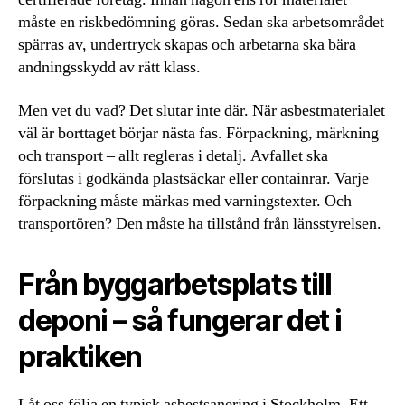
måste en riskbedömning göras. Sedan ska arbetsområdet
spärras av, undertryck skapas och arbetarna ska bära
andningsskydd av rätt klass.
Men vet du vad? Det slutar inte där. När asbestmaterialet
väl är borttaget börjar nästa fas. Förpackning, märkning
och transport – allt regleras i detalj. Avfallet ska
förslutas i godkända plastsäckar eller containrar. Varje
förpackning måste märkas med varningstexter. Och
transportören? Den måste ha tillstånd från länsstyrelsen.
Från byggarbetsplats till
deponi – så fungerar det i
praktiken
Låt oss följa en typisk asbestsanering i Stockholm. Ett