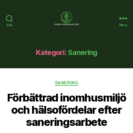
Sök
Meny
Parkprodukter.se
Kategori:
Sanering
Kategorier
SANERING
Förbättrad inomhusmiljö
och hälsofördelar efter
saneringsarbete