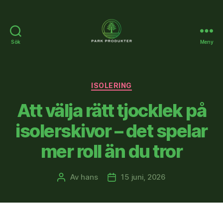
Sök
Meny
Parkprodukter.se
Kategorier
ISOLERING
Att välja rätt tjocklek på
isolerskivor – det spelar
mer roll än du tror
Av
hans
15 juni, 2026
Inläggsförfattare
Inläggsdatum