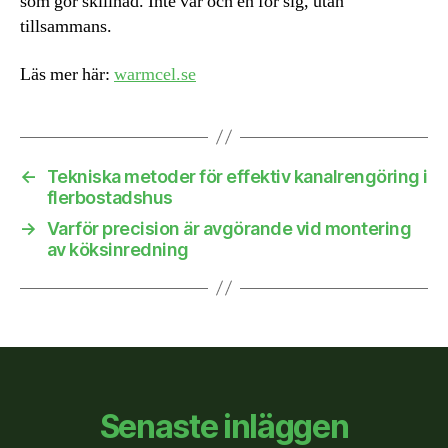
som gör skillnad. Inte var och en för sig, utan
tillsammans.
Läs mer här:
warmcel.se
←
Tekniska metoder för effektiv kanalrengöring i
flerbostadshus
→
Varför precision är avgörande vid montering
av köksinredning
Senaste inläggen