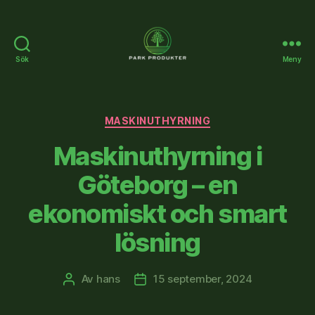
Sök
Meny
Parkprodukter.se
Kategorier
MASKINUTHYRNING
Maskinuthyrning i
Göteborg – en
ekonomiskt och smart
lösning
Av
hans
15 september, 2024
Inläggsförfattare
Inläggsdatum