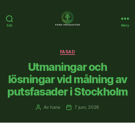
Sök
Meny
Parkprodukter.se
Kategorier
FASAD
Utmaningar och
lösningar vid målning av
putsfasader i Stockholm
Av
hans
7 juni, 2026
Inläggsförfattare
Inläggsdatum